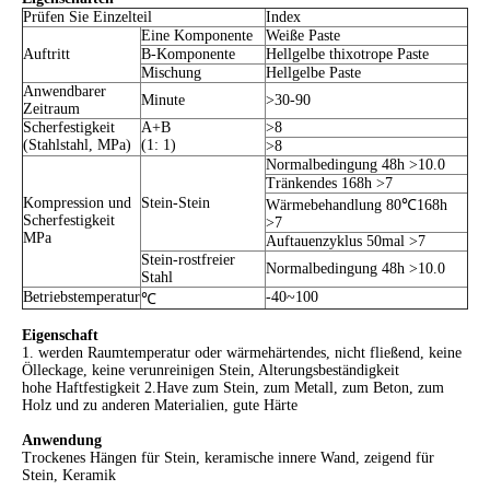
Prüfen Sie Einzelteil
Index
Eine Komponente
Weiße Paste
Auftritt
B-Komponente
Hellgelbe thixotrope Paste
Mischung
Hellgelbe Paste
Anwendbarer
Minute
>30-90
Zeitraum
Scherfestigkeit
A+B
>8
(Stahlstahl, MPa)
(1: 1)
>8
Normalbedingung 48h >10.0
Tränkendes 168h >7
Kompression und
Stein-Stein
Wärmebehandlung 80℃168h
Scherfestigkeit
>7
MPa
Auftauenzyklus 50mal >7
Stein-rostfreier
Normalbedingung 48h >10.0
Stahl
Betriebstemperatur
-40~100
℃
Eigenschaft
1. werden Raumtemperatur oder wärmehärtendes, nicht fließend, keine
Ölleckage, keine verunreinigen Stein, Alterungsbeständigkeit
hohe Haftfestigkeit 2.Have zum Stein, zum Metall, zum Beton, zum
Holz und zu anderen Materialien, gute Härte
Anwendung
Trockenes Hängen für Stein, keramische innere Wand, zeigend für
Stein, Keramik