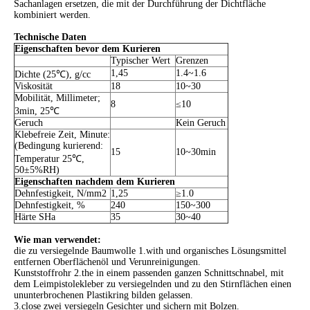
Sachanlagen ersetzen, die mit der Durchführung der Dichtfläche
kombiniert werden.
Technische Daten
Eigenschaften bevor dem Kurieren
Typischer Wert
Grenzen
1,45
1.4~1.6
Dichte (25℃), g/cc
Viskosität
18
10~30
Mobilität, Millimeter;
8
≤10
3min, 25℃
Geruch
Kein Geruch
Klebefreie Zeit, Minute:
(Bedingung kurierend:
15
10~30min
Temperatur 25℃,
50±5%RH)
Eigenschaften nachdem dem Kurieren
Dehnfestigkeit, N/mm2
1,25
≥1.0
Dehnfestigkeit, %
240
150~300
Härte SHa
35
30~40
Wie man verwendet:
die zu versiegelnde Baumwolle 1.with und organisches Lösungsmittel
entfernen Oberflächenöl und Verunreinigungen.
Kunststoffrohr 2.the in einem passenden ganzen Schnittschnabel, mit
dem Leimpistolekleber zu versiegelnden und zu den Stirnflächen einen
ununterbrochenen Plastikring bilden gelassen.
3.close zwei versiegeln Gesichter und sichern mit Bolzen.