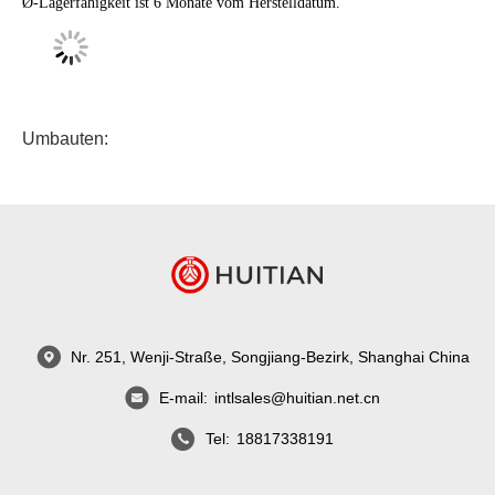
Ø-Lagerfähigkeit ist 6 Monate vom Herstelldatum.
Umbauten:
Nr. 251, Wenji-Straße, Songjiang-Bezirk, Shanghai China
E-mail:
intlsales@huitian.net.cn
Tel:
18817338191