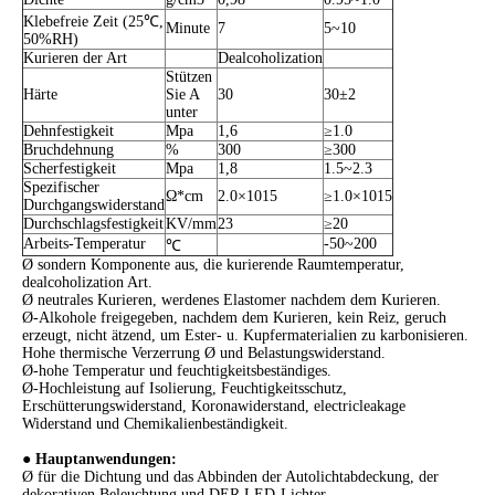
Klebefreie Zeit (25℃,
Minute
7
5~10
50%RH)
Kurieren der Art
Dealcoholization
Stützen
Härte
Sie A
30
30±2
unter
Dehnfestigkeit
Mpa
1,6
≥1.0
Bruchdehnung
%
300
≥300
Scherfestigkeit
Mpa
1,8
1.5~2.3
Spezifischer
Ω*cm
2.0×1015
≥1.0×1015
Durchgangswiderstand
Durchschlagsfestigkeit
KV/mm
23
≥20
Arbeits-Temperatur
-50~200
℃
Ø sondern Komponente aus, die kurierende Raumtemperatur,
dealcoholization Art.
Ø neutrales Kurieren, werdenes Elastomer nachdem dem Kurieren.
Ø-Alkohole freigegeben, nachdem dem Kurieren, kein Reiz, geruch
erzeugt, nicht ätzend, um Ester- u. Kupfermaterialien zu karbonisieren.
Hohe thermische Verzerrung Ø und Belastungswiderstand.
Ø-hohe Temperatur und feuchtigkeitsbeständiges.
Ø-Hochleistung auf Isolierung, Feuchtigkeitsschutz,
Erschütterungswiderstand, Koronawiderstand, electricleakage
Widerstand und Chemikalienbeständigkeit.
● Hauptanwendungen:
Ø für die Dichtung und das Abbinden der Autolichtabdeckung, der
dekorativen Beleuchtung und DER LED-Lichter.