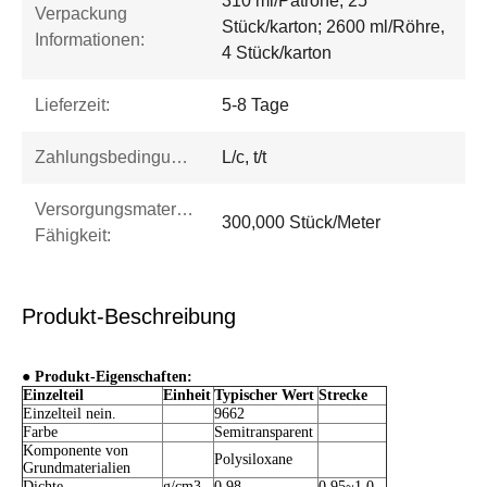
310 ml/Patrone, 25
Verpackung
Stück/karton; 2600 ml/Röhre,
Informationen:
4 Stück/karton
Lieferzeit:
5-8 Tage
Zahlungsbedingungen:
L/c, t/t
Versorgungsmaterial-
300,000 Stück/Meter
Fähigkeit:
Produkt-Beschreibung
● Produkt-Eigenschaften:
Einzelteil
Einheit
Typischer Wert
Strecke
Einzelteil nein.
9662
Farbe
Semitransparent
Komponente von
Polysiloxane
Grundmaterialien
Dichte
g/cm3
0,98
0.95~1.0