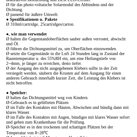
Ø für das photo-voltaische Solarmodul des Abbindens und der
Dichtung.
Ø passend für äußere Umwelt.
● Spezifikationen u. Pakete
Ø 310ml/cartridge, 25cartridges/carton.
●, wie man verwendet
Ø halten die Gegenstandoberflächen sauber außen verrostet, abwischt
und Öl.
Ø führen die Dichtungsmittel zu, um Oberflächen einzuwenden.
Ø setzte die Gegenstände in die Luft 24 Stunden lang in Zustand der
Raumtemperatur u. des 55%RH ein, um eine Heilungstiefe von
2~4mm, je länger zu erreichen, desto tiefer.
Ø der Ausgang des nicht ausgegebenen Klebers sollte in der Zeit
versiegelt werden, säubern die Krusten auf dem Ausgang für einen
anderen Gebrauch innerhalb kurzer Zeit, die Leistung des Klebers ist
nicht betroffen.
● Speicher:
Ø halten das Dichtungsmittel weg von Kindern.
Ø-Gebrauch es in gelüfteten Plätzen
Ø im Falle des Kontaktes mit Häuten, Abwischen und bündig dann mit
klares Wasser.
Ø im Falle des Kontaktes mit Augen, bündiges mit klares Wasser sofort
und gehen zum Krankenhaus für die Prüfung.
Ø-Speicher es in den trockenen und schattigen Plätzen bei der
Temperatur von 8~28℃