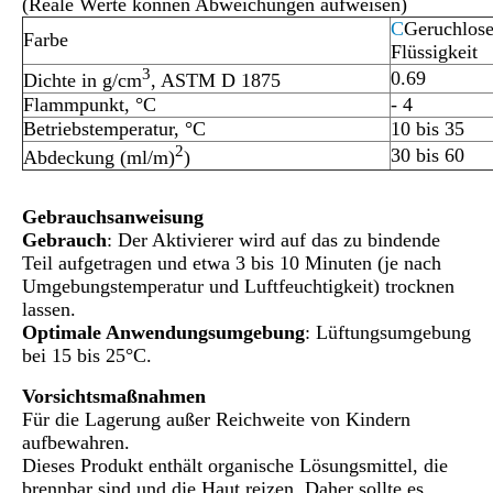
(Reale Werte können Abweichungen aufweisen)
C
Geruchlose 
Farbe
Flüssigkeit
3
0.69
Dichte in g/cm
, ASTM D 1875
Flammpunkt, °C
- 4
Betriebstemperatur, °C
10 bis 35
2
30 bis 60
Abdeckung (ml/m)
)
Gebrauchsanweisung
Gebrauch
: Der Aktivierer wird auf das zu bindende
Teil aufgetragen und etwa 3 bis 10 Minuten (je nach
Umgebungstemperatur und Luftfeuchtigkeit) trocknen
lassen.
Optimale Anwendungsumgebung
: Lüftungsumgebung
bei 15 bis 25°C.
Vorsichtsmaßnahmen
Für die Lagerung außer Reichweite von Kindern
aufbewahren.
Dieses Produkt enthält organische Lösungsmittel, die
brennbar sind und die Haut reizen. Daher sollte es