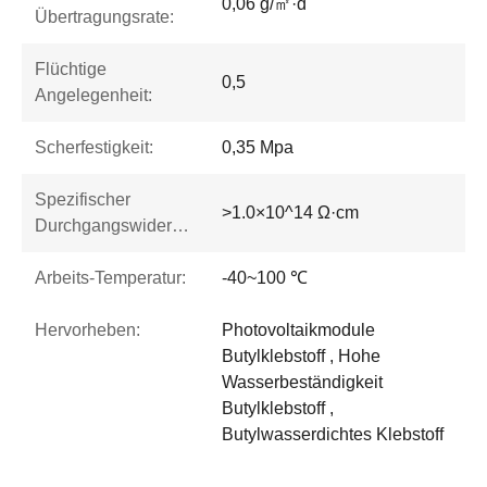
0,06 g/㎡·d
Übertragungsrate:
Flüchtige
0,5
Angelegenheit:
Scherfestigkeit:
0,35 Mpa
Spezifischer
>1.0×10^14 Ω·cm
Durchgangswiderstand:
Arbeits-Temperatur:
-40~100 ℃
Hervorheben:
Photovoltaikmodule
Butylklebstoff , Hohe
Wasserbeständigkeit
Butylklebstoff ,
Butylwasserdichtes Klebstoff