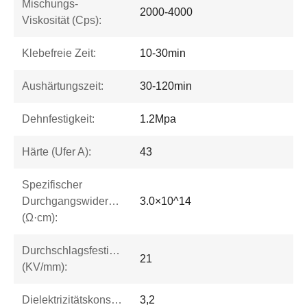
Mischungs-
2000-4000
Viskosität (Cps):
Klebefreie Zeit:
10-30min
Aushärtungszeit:
30-120min
Dehnfestigkeit:
1.2Mpa
Härte (Ufer A):
43
Spezifischer
Durchgangswiderstand
3.0×10^14
(Ω·cm):
Durchschlagsfestigkeit
21
(KV/mm):
Dielektrizitätskonstante:
3,2